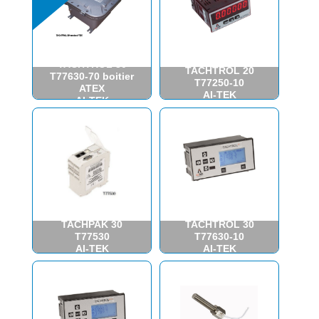
Tachymètre
Tachymètre
TACHTROL 30
TACHTROL 20
T77630-70 boitier
T77250-10
ATEX
AI-TEK
AI-TEK
INSTRUMENTS
INSTRUMENTS
Tachymètre
Tachymètre
TACHPAK 30
TACHTROL 30
T77530
T77630-10
AI-TEK
AI-TEK
INSTRUMENTS
INSTRUMENTS