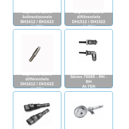
Capteurs actifs
Capteurs actifs
bidirectionnels
différentiels
BH1612 / BH1622
DH1512 / DH1522
AI-TEK
AI-TEK
Connectique
Capteurs actifs
Séries 70085 - RH -
différentiels
BH
DH1612 / DH1622
AI-TEK
AI-TEK
INSTRUMENTS