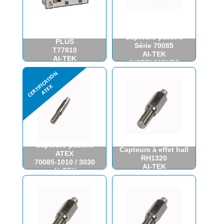
Afficheur TACHTROL
Capteurs passifs
PLUS
Série 70085
T77810
AI-TEK
AI-TEK
INSTRUMENTS
INSTRUMENTS
Capteurs passifs
Capteurs à effet hall
ATEX
RH1320
70085-1010 / 3030
AI-TEK
AI-TEK