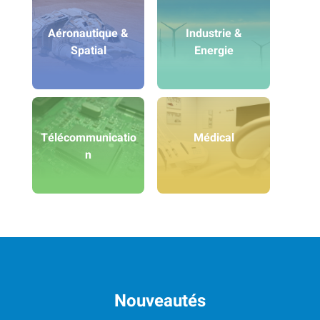
Aéronautique &
Industrie &
Spatial
Energie
Télécommunicatio
Médical
n
Nouveautés