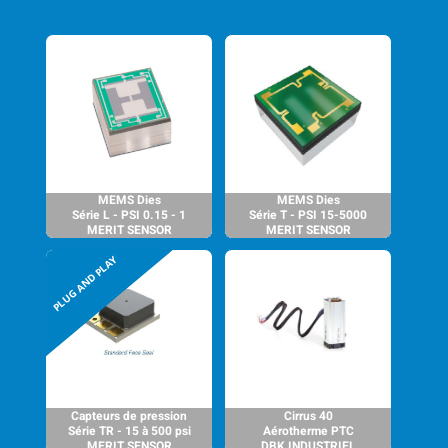
MEMS Dies
MEMS Dies
Série L - PSI 0.15 - 1
Série T - PSI 15-5000
MERIT SENSOR
MERIT SENSOR
Capteurs de pression
Cirrus 40
Série TR - 15 à 500 psi
Aérotherme PTC
MERIT SENSOR
DBK INDUSTRIEL