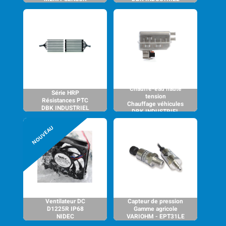
Chauffe-eau haute
Série HRP
tension
Résistances PTC
Chauffage véhicules
DBK INDUSTRIEL
DBK INDUSTRIEL
Ventilateur DC
Capteur de pression
D1225R IP68
Gamme agricole
NIDEC
VARIOHM - EPT31LE