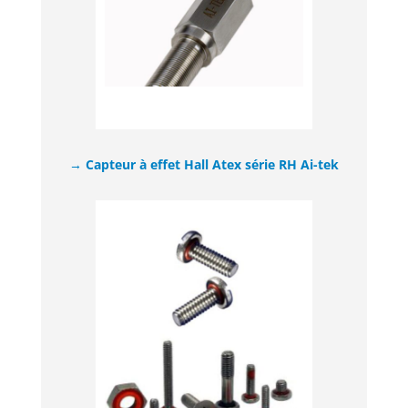
→ Capteur à effet Hall Atex série RH Ai-tek​