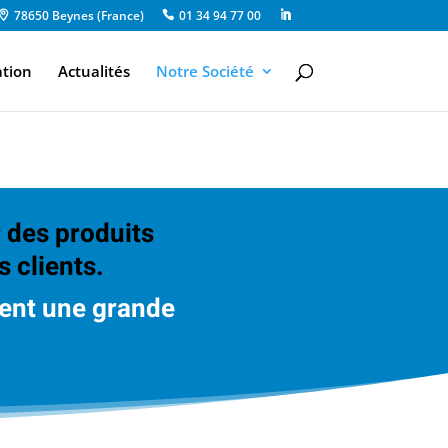
78650 Beynes (France)
01 34 94 77 00
ation
Actualités
Notre Société
 des produits
s clients.
sent une grande