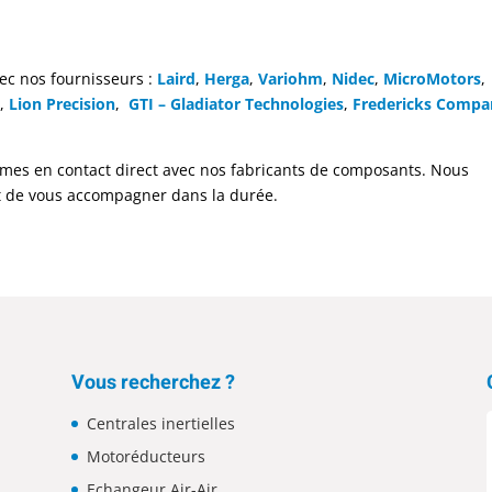
ec nos fournisseurs :
Laird
,
Herga
,
Variohm
,
Nidec
,
MicroMotors
,
a
,
Lion Precision
,
GTI – Gladiator Technologies
,
Fredericks Compa
mes en contact direct avec nos fabricants de composants. Nous
t de vous accompagner dans la durée.
Vous recherchez ?
Centrales inertielles
Motoréducteurs
Echangeur Air-Air