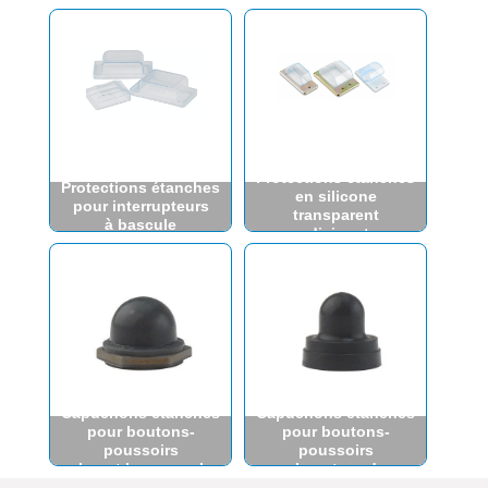
Protections étanches
Protections étanches
en silicone
pour interrupteurs
transparent
à bascule
pour disjoncteurs
Capuchons étanches
Capuchons étanches
pour boutons-
pour boutons-
poussoirs
poussoirs
Insert hexagonal
Insert rond