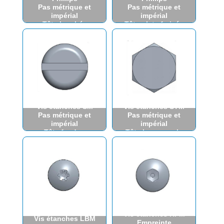
Pas métrique et
Pas métrique et
impérial
impérial
Tête bombée
Tête plate fraisée
cruciforme
cruciforme
Vis étanches SM
Vis étanches STM
Pas métrique et
Pas métrique et
impérial
impérial
Tête fendue
Tête hexagonale
Vis étanches HPM
Vis étanches LBM
Empreinte