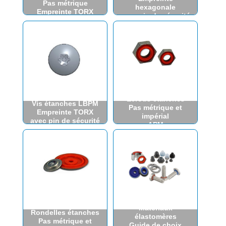
Pas métrique
hexagonale
Empreinte TORX
avec pin de sécurité
Écrous étanches
Vis étanches LBPM
Pas métrique et
Empreinte TORX
impérial
avec pin de sécurité
APM
Matériaux
Rondelles étanches
élastomères
Pas métrique et
Guide de choix