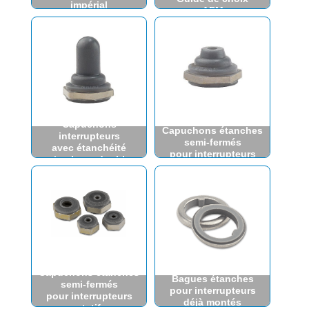
impérial
APM
Capuchons
Capuchons étanches
interrupteurs
semi-fermés
avec étanchéité
pour interrupteurs
simple ou double
Capuchons étanches
Bagues étanches
semi-fermés
pour interrupteurs
pour interrupteurs
déjà montés
rotatifs