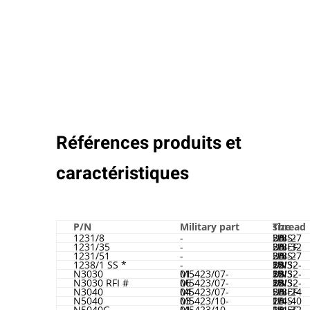
Références produits et
caractéristiques
P/N
Military part
Thread size
1231/8
-
3/8-27 UNS-2B
1231/35
-
3/8-32 UNEF-2B
1231/51
-
3/8-27 UNS-2B
1238/1 SS *
-
15/32-32 UNS-2B
N3030
M5423/07-01
15/32-32 UNS-2B
N3030 RFI #
M5423/07-06
15/32-32 UNS-2B
N3040
M5423/07-04
5/8-24 UNEF-2B
N5040
M5423/10-03
1/4-40 UNS-2B
N5040G
M5423/10-01
1/4-32 UNEF-2B