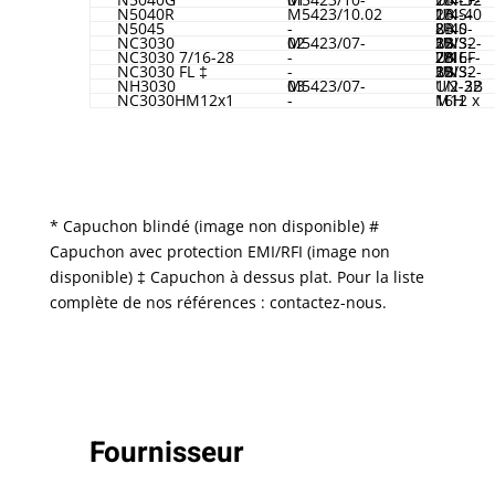
N5040R
M5423/10.02
1/4-40 UNS-2B
N5045
-
8-40 UNS-2B
NC3030
M5423/07-02
15/32-32 UNS-2B
NC3030 7/16-28
-
7/16-28 UNEF-2B
NC3030 FL ‡
-
15/32-32 UNS-2B
NH3030
M5423/07-03
1/2-32 UN-2B
NC3030HM12x1
-
M12 x 16H
* Capuchon blindé (image non disponible) #
Capuchon avec protection EMI/RFI (image non
disponible) ‡ Capuchon à dessus plat. Pour la liste
complète de nos références : contactez-nous.
Fournisseur