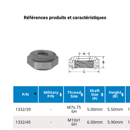
Références produits et caractéristiques
Shaft
Military
Thread
Height
P/N
Size
P/N
Size
(B)
(A)
M7x.75
1332/39
-
5.00mm
5.50mm
6H
M10x1
1332/45
-
6.00mm
5.90mm
6H