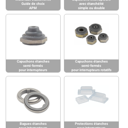
Guide de choix
avec étanchéité
APM
simple ou double
Capuchons étanches
Capuchons étanches
semi-fermés
semi-fermés
pour interrupteurs
pour interrupteurs rotatifs
Bagues étanches
Protections étanches
pour interrupteurs
pour interrupteurs