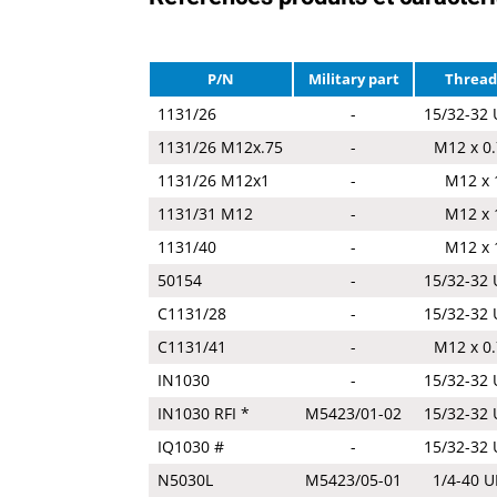
P/N
Military part
Thread
1131/26
-
15/32-32
1131/26 M12x.75
-
M12 x 0
1131/26 M12x1
-
M12 x 
1131/31 M12
-
M12 x 
1131/40
-
M12 x 
50154
-
15/32-32
C1131/28
-
15/32-32
C1131/41
-
M12 x 0
IN1030
-
15/32-32
IN1030 RFI *
M5423/01-02
15/32-32
IQ1030 #
-
15/32-32
N5030L
M5423/05-01
1/4-40 