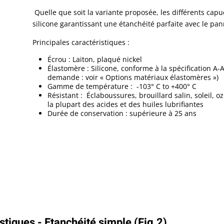
Quelle que soit la variante proposée, les différents ca
silicone garantissant une étanchéité parfaite avec le p
Principales caractéristiques :
Écrou : Laiton, plaqué nickel
Élastomère : Silicone, conforme à la spécification A-
demande : voir « Options matériaux élastomères »)
Gamme de température : -103° C to +400° C
Résistant :
Éclaboussures, brouillard salin, soleil,
la plupart des acides et des huiles lubrifiantes
Durée de conservation : supérieure à 25 ans
stiques - Etanchéité simple (Fig.2)