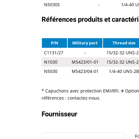
N5030S
-
1/4-40 
Références produits et caractéri
P/N
Military part
Thread size
C1131/27
-
15/32-32 UNS-
N1030
M5423/01-01
15/32-32 UNS-
N5030
M5423/04-01
1/4-40 UNS-2
* Capuchons avec protection EMI/RFI. # Option 
références : contactez-nous.
Fournisseur
F