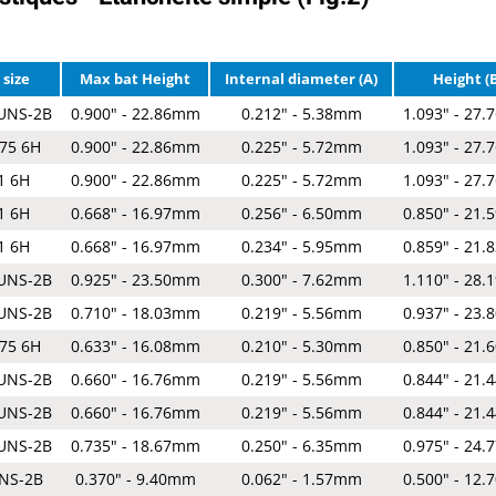
 size
Max bat Height
Internal diameter (A)
Height (
 UNS-2B
0.900" - 22.86mm
0.212" - 5.38mm
1.093" - 27
.75 6H
0.900" - 22.86mm
0.225" - 5.72mm
1.093" - 27
1 6H
0.900" - 22.86mm
0.225" - 5.72mm
1.093" - 27
1 6H
0.668" - 16.97mm
0.256" - 6.50mm
0.850" - 21
1 6H
0.668" - 16.97mm
0.234" - 5.95mm
0.859" - 21
 UNS-2B
0.925" - 23.50mm
0.300" - 7.62mm
1.110" - 28
 UNS-2B
0.710" - 18.03mm
0.219" - 5.56mm
0.937" - 23
.75 6H
0.633" - 16.08mm
0.210" - 5.30mm
0.850" - 21
 UNS-2B
0.660" - 16.76mm
0.219" - 5.56mm
0.844" - 21
 UNS-2B
0.660" - 16.76mm
0.219" - 5.56mm
0.844" - 21
 UNS-2B
0.735" - 18.67mm
0.250" - 6.35mm
0.975" - 24
UNS-2B
0.370" - 9.40mm
0.062" - 1.57mm
0.500" - 12