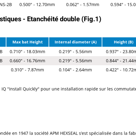
UNS-2B
0.500" - 12.70mm
0.062" - 1.57mm
0.594" - 15
stiques - Etanchéité double (Fig.1)
Max bat Height
Internal diameter (A)
Height (B)
2B
0.710" - 18.03mm
0.219" - 5.56mm
0.937" - 23.8
2B
0.660" - 16.76mm
0.219" - 5.56mm
0.844" - 21.4
B
0.310" - 7.87mm
0.104" - 2.64mm
0.422" - 10.7
IQ "Install Quickly" pour une installation rapide sur les commutate
ondée en 1947 la société APM HEXSEAL s’est spécialisée dans la fabr