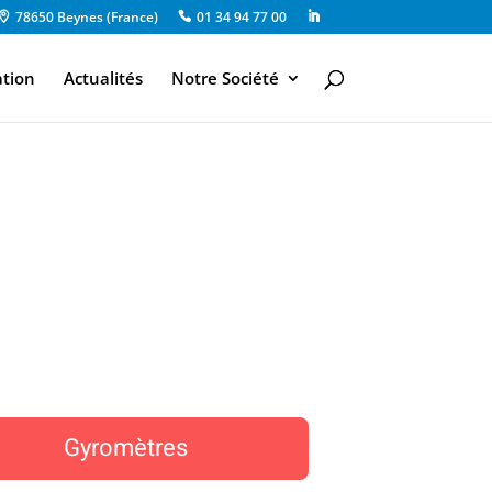
78650 Beynes (France)
01 34 94 77 00
ation
Actualités
Notre Société
Gyromètres