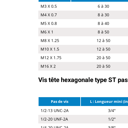
M3 X 0.5
6 à 30
M4 X 0.7
8 à 30
M5 X 0.8
8 à 40
M6 X 1
8 à 50
M8 X 1.25
12 à 50
M10 X 1.5
12 à 50
M12 X 1.75
20 à 50
M16 X 2
20 à 50
Vis tête hexagonale type ST pas
Pas de vis
L : Longueur mini (i
1/2-13 UNC-2A
3/4"
1/2-20 UNF-2A
1/2"
1/4-20 UNC-2A
3/8"