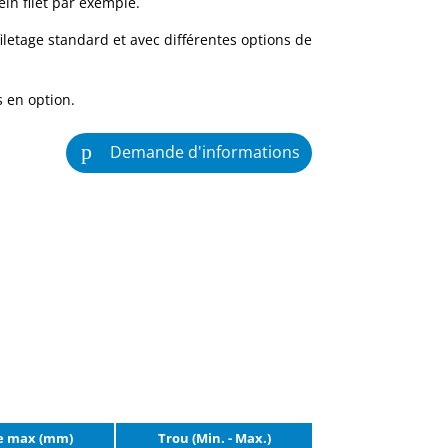
in filet par exemple.
iletage standard et avec différentes options de
 en option.
Demande d'informations
te max (mm)
Trou (Min. - Max.)