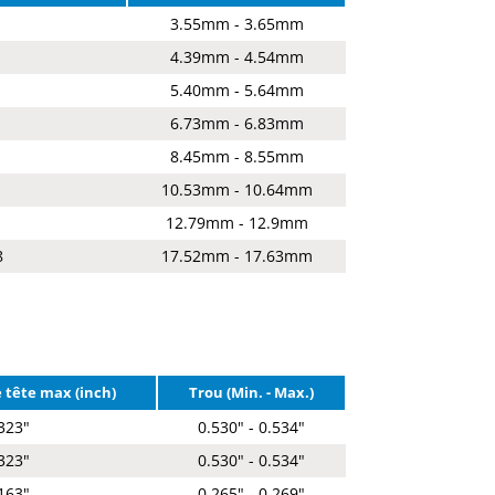
3.55mm - 3.65mm
4.39mm - 4.54mm
5.40mm - 5.64mm
6.73mm - 6.83mm
8.45mm - 8.55mm
10.53mm - 10.64mm
12.79mm - 12.9mm
8
17.52mm - 17.63mm
 tête max (inch)
Trou (Min. - Max.)
323"
0.530" - 0.534"
323"
0.530" - 0.534"
163"
0.265" - 0.269"