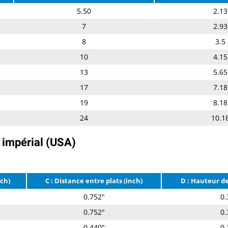
5.50
2.13
7
2.93
8
3.5
10
4.15
13
5.65
17
7.18
19
8.18
24
10.1
 impérial (USA)
nch)
C : Distance entre plats (inch)
D : Hauteur de
0.752"
0.
0.752"
0.
0.440"
0.