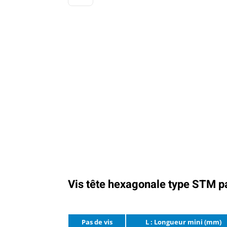
Vis tête hexagonale type STM p
Pas de vis
L : Longueur mini (mm)