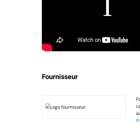
Fournisseur
F
c
av
P