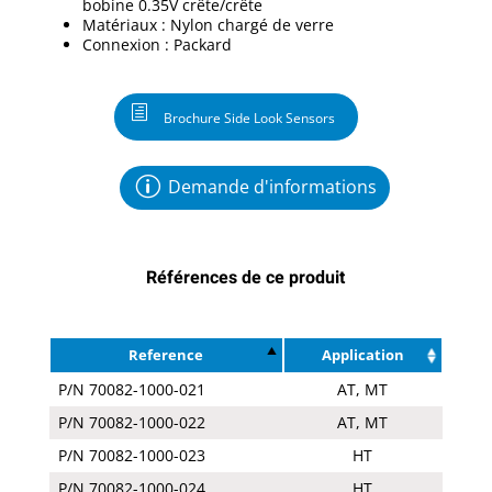
bobine 0.35V crête/crête
Matériaux : Nylon chargé de verre
Connexion : Packard
Brochure Side Look Sensors
Demande d'informations
Références de ce produit
Reference
Application
P/N 70082-1000-021
AT, MT
P/N 70082-1000-022
AT, MT
P/N 70082-1000-023
HT
P/N 70082-1000-024
HT