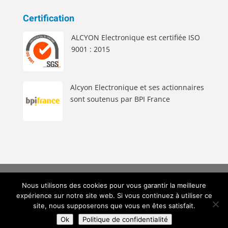
Certification
ALCYON Electronique est certifiée ISO
9001 : 2015
Alcyon Electronique et ses actionnaires
sont soutenus par BPI France
Alcyon Electronique © 2026 Tous Droits Réservés |
Nous utilisons des cookies pour vous garantir la meilleure
Mentions Légales
|
Politique de Confidentialité
|
expérience sur notre site web. Si vous continuez à utiliser ce
Création du site web
site, nous supposerons que vous en êtes satisfait.
Ok
Politique de confidentialité