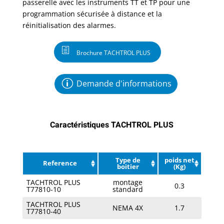
passerelle avec les instruments TT et TP pour une
programmation sécurisée à distance et la
réinitialisation des alarmes.
Brochure TACHTROL PLUS
Demande d'informations
Caractéristiques TACHTROL PLUS
Type de
poids net
Reference
boitier
(Kg)
TACHTROL PLUS
montage
0.3
T77810-10
standard
TACHTROL PLUS
NEMA 4X
1.7
T77810-40