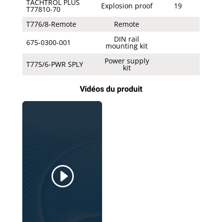
TACHTROL PLUS
Explosion proof
19
T77810-70
T776/8-Remote
Remote
DIN rail
675-0300-001
mounting kit
Power supply
T775/6-PWR SPLY
kit
Vidéos du produit