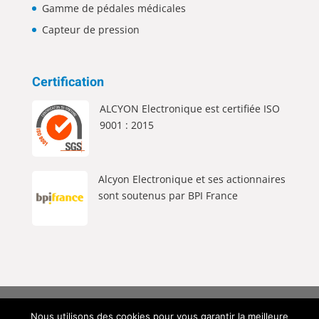
Gamme de pédales médicales
Capteur de pression
Certification
ALCYON Electronique est certifiée ISO
9001 : 2015
Alcyon Electronique et ses actionnaires
sont soutenus par BPI France
Alcyon Electronique © 2026 Tous Droits Réservés |
Nous utilisons des cookies pour vous garantir la meilleure