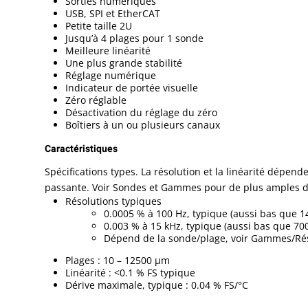
Sorties numériques
USB, SPI et EtherCAT
Petite taille 2U
Jusqu’à 4 plages pour 1 sonde
Meilleure linéarité
Une plus grande stabilité
Réglage numérique
Indicateur de portée visuelle
Zéro réglable
Désactivation du réglage du zéro
Boîtiers à un ou plusieurs canaux
Caractéristiques
Spécifications types. La résolution et la linéarité dépend
passante. Voir Sondes et Gammes pour de plus amples dé
Résolutions typiques
0.0005 % à 100 Hz, typique (aussi bas que 1
0.003 % à 15 kHz, typique (aussi bas que 70
Dépend de la sonde/plage, voir Gammes/Rés
Plages : 10 – 12500 µm
Linéarité : <0.1 % FS typique
Dérive maximale, typique : 0.04 % FS/°C