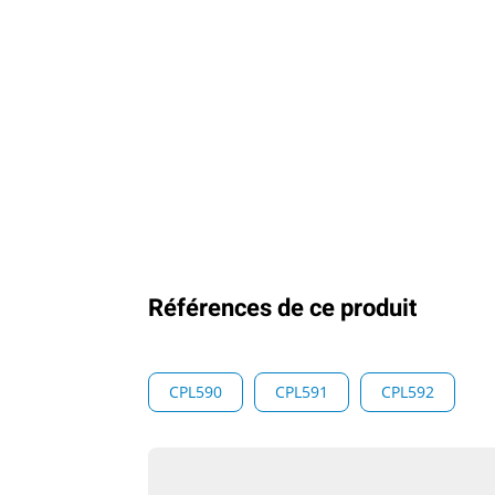
Références de ce produit
CPL590
CPL591
CPL592