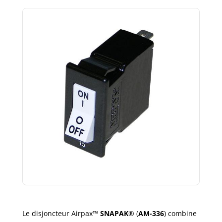
Le disjoncteur Airpax™
SNAPAK
® (
AM-336
) combine