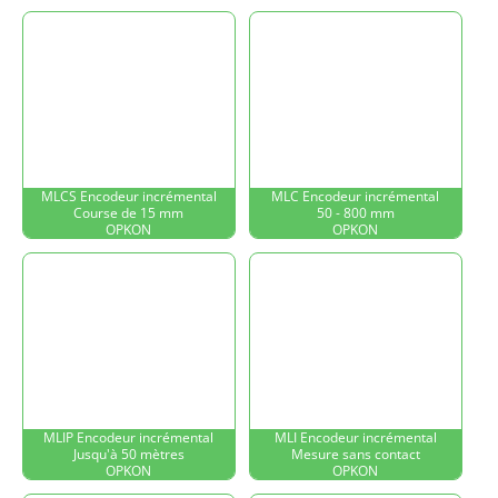
MLCS Encodeur incrémental
MLC Encodeur incrémental
Course de 15 mm
50 - 800 mm
OPKON
OPKON
MLIP Encodeur incrémental
MLI Encodeur incrémental
Jusqu'à 50 mètres
Mesure sans contact
OPKON
OPKON