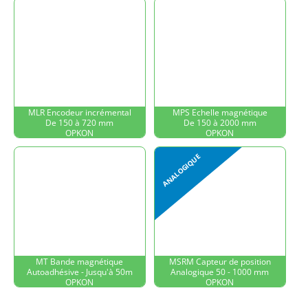
MLR Encodeur incrémental
MPS Echelle magnétique
De 150 à 720 mm
De 150 à 2000 mm
OPKON
OPKON
MT Bande magnétique
MSRM Capteur de position
Autoadhésive - Jusqu'à 50m
Analogique 50 - 1000 mm
OPKON
OPKON