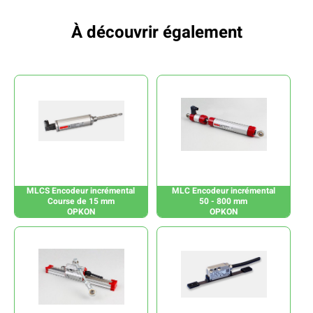
À découvrir également
MLCS Encodeur incrémental
MLC Encodeur incrémental
Course de 15 mm
50 - 800 mm
OPKON
OPKON