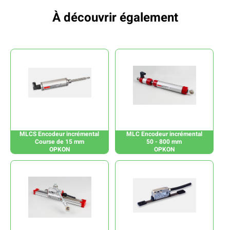
À découvrir également
MLCS Encodeur incrémental
MLC Encodeur incrémental
Course de 15 mm
50 - 800 mm
OPKON
OPKON