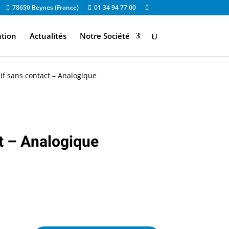
78650 Beynes (France)
01 34 94 77 00
ation
Actualités
Notre Société
if sans contact – Analogique
t – Analogique