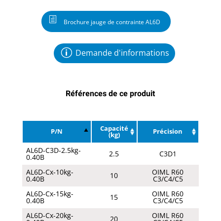
Brochure jauge de contrainte AL6D
Demande d'informations
Références de ce produit
Capacité
P/N
Précision
(kg)
AL6D-C3D-2.5kg-
2.5
C3D1
0.40B
AL6D-Cx-10kg-
OIML R60
10
0.40B
C3/C4/C5
AL6D-Cx-15kg-
OIML R60
15
0.40B
C3/C4/C5
AL6D-Cx-20kg-
OIML R60
20