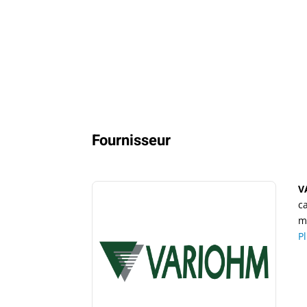
Fournisseur
V
c
m
P