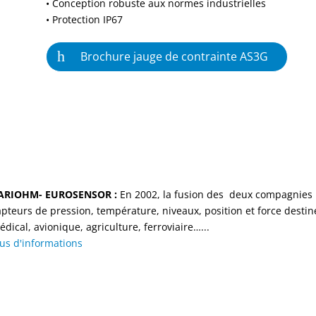
• Conception robuste aux normes industrielles
• Protection IP67
Brochure jauge de contrainte AS3G
ARIOHM- EUROSENSOR :
En 2002, la fusion des deux compagnies
apteurs de pression, température, niveaux, position et force destin
édical, avionique, agriculture, ferroviaire…...
lus d'informations