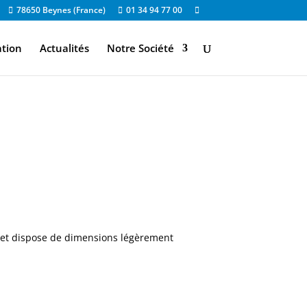
78650 Beynes (France)
01 34 94 77 00
ation
Actualités
Notre Société
er et dispose de dimensions légèrement