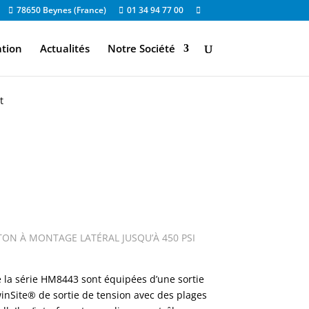
78650 Beynes (France)
01 34 94 77 00
ation
Actualités
Notre Société
t
TON À MONTAGE LATÉRAL JUSQU’À 450 PSI
e la série HM8443 sont équipées d’une sortie
inSite® de sortie de tension avec des plages