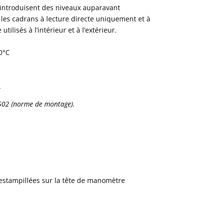
ts introduisent des niveaux auparavant
s les cadrans à lecture directe uniquement et à
tilisés à l’intérieur et à l’extérieur.
0°C
L
502 (norme de montage).
estampillées sur la tête de manomètre