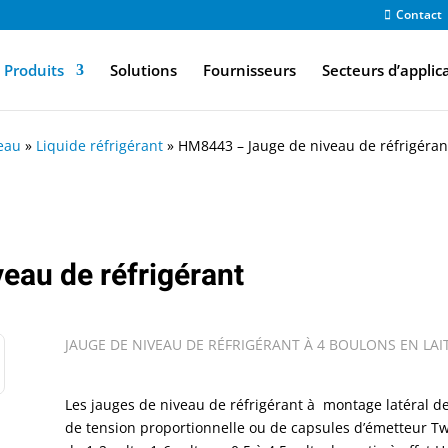
Contact
Produits
Solutions
Fournisseurs
Secteurs d’applic
eau
»
Liquide réfrigérant
»
HM8443 – Jauge de niveau de réfrigéran
eau de réfrigérant
JAUGE DE NIVEAU DE RÉFRIGÉRANT À 4 BOULONS EN LAI
Les jauges de niveau de réfrigérant à montage latéral d
de tension proportionnelle ou de capsules d’émetteur Tw