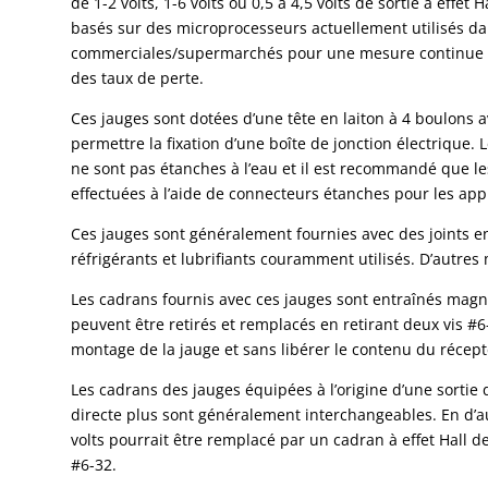
de 1-2 volts, 1-6 volts ou 0,5 à 4,5 volts de sortie à effet H
basés sur des microprocesseurs actuellement utilisés da
commerciales/supermarchés pour une mesure continue et
des taux de perte.
Ces jauges sont dotées d’une tête en laiton à 4 boulons 
permettre la fixation d’une boîte de jonction électrique. 
ne sont pas étanches à l’eau et il est recommandé que les
effectuées à l’aide de connecteurs étanches pour les appl
Ces jauges sont généralement fournies avec des joints 
réfrigérants et lubrifiants couramment utilisés. D’autres
Les cadrans fournis avec ces jauges sont entraînés magn
peuvent être retirés et remplacés en retirant deux vis #
montage de la jauge et sans libérer le contenu du récept
Les cadrans des jauges équipées à l’origine d’une sortie d
directe plus sont généralement interchangeables. En d’au
volts pourrait être remplacé par un cadran à effet Hall de
#6-32.