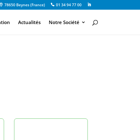
78650 Beynes (France)
01 34 94 77 00
ation
Actualités
Notre Société