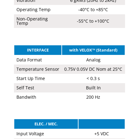
Vibration
6 gRMS (20Hz to 2kHz)
Operating Temp
-40°C to +85°C
Non-Operating
-55°C to +100°C
Temp
INTERFACE
with VELOX™ (Standard)
Data Format
Analog
Temperature Sensor
0.75V 0.05V DC Nom at 25°C
Start Up Time
< 0.3 s
Self Test
Built In
Bandwith
200 Hz
ELEC. / MEC.
Input Voltage
+5 VDC