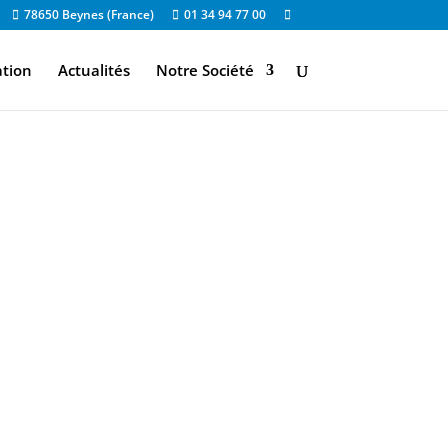
78650 Beynes (France)
01 34 94 77 00
ation
Actualités
Notre Société