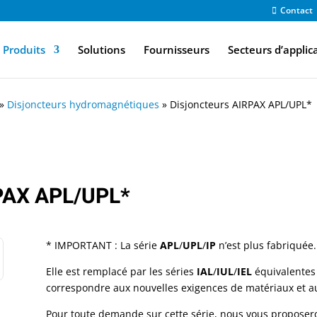
Contact
Produits
Solutions
Fournisseurs
Secteurs d’applic
»
Disjoncteurs hydromagnétiques
»
Disjoncteurs AIRPAX APL/UPL*
RPAX APL/UPL*
* IMPORTANT : La série
APL
/
UPL
/
IP
n’est plus fabriquée.
Elle est remplacé par les séries
IAL
/
IUL
/
IEL
équivalentes
correspondre aux nouvelles exigences de matériaux et au
Pour toute demande sur cette série, nous vous proposer