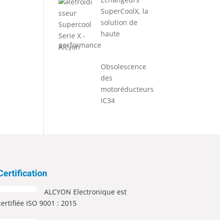
SuperCoolX, la
solution de
haute
performance
Obsolescence
des
motoréducteurs
IC34
Certification
ALCYON Electronique est
certifiée ISO 9001 : 2015