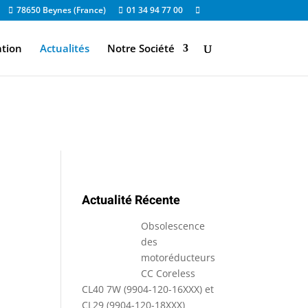
78650 Beynes (France)
01 34 94 77 00
ation
Actualités
Notre Société
Actualité Récente
Obsolescence
des
motoréducteurs
CC Coreless
CL40 7W (9904-120-16XXX) et
CL29 (9904-120-18XXX)