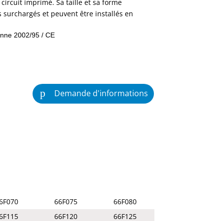
circuit imprimé. Sa taille et sa forme
s surchargés et peuvent être installés en
nne 2002/95 / CE
Demande d'informations
6F070
66F075
66F080
6F115
66F120
66F125