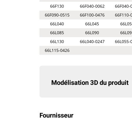
66F130
66F040-0062
66F040-
66F090-0515
66F100-0476
66F110-
66L040
66L045
66L05
66L085
66L090
66L09
66L130
66L040-0247
66L055-
66L115-0426
Modélisation 3D du produit
Fournisseur