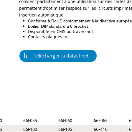
convient parfaitement à une utilisation sur des cartes de 
permettent d’optimiser l’espace sur les circuits imprimé
insertion automatique.
Conforme à RoHS conformément à la directive europée
Boitier DIP standard à 8 broches
Disponible en CMS ou traversant
Contacts plaqués or
Télécharger la datasheet
0
66F055
66F060
66F065
6
5
66F100
66F105
66F110
6