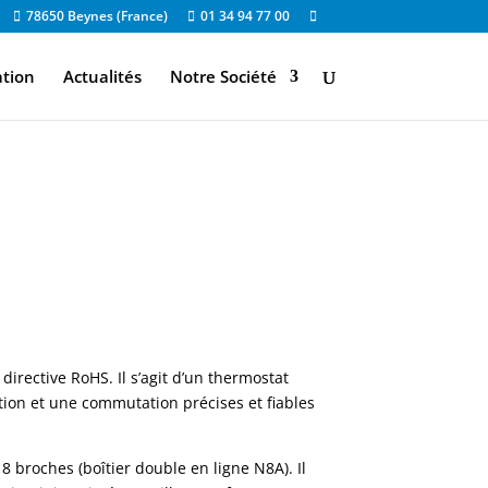
78650 Beynes (France)
01 34 94 77 00
ation
Actualités
Notre Société
directive RoHS. Il s’agit d’un thermostat
tion et une commutation précises et fiables
8 broches (boîtier double en ligne N8A). Il