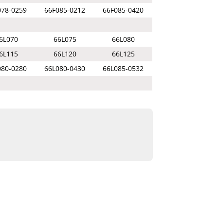
078-0259
66F085-0212
66F085-0420
6L070
66L075
66L080
6L115
66L120
66L125
080-0280
66L080-0430
66L085-0532