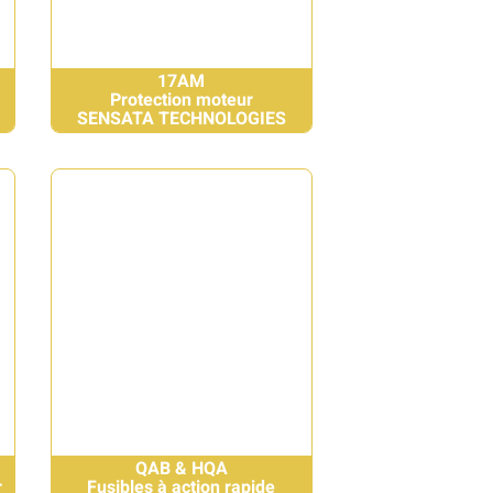
17AM
Protection moteur
SENSATA TECHNOLOGIES
QAB & HQA
r
Fusibles à action rapide