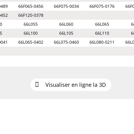
0489
66F065-0456
66F075-0034
66F075-0176
66F
0452
66F120-0378
0
66L055
66L060
66L065
6
5
66L100
66L105
66L110
6
0041
66L065-0402
66L075-0460
66L080-0211
66L
Visualiser en ligne la 3D