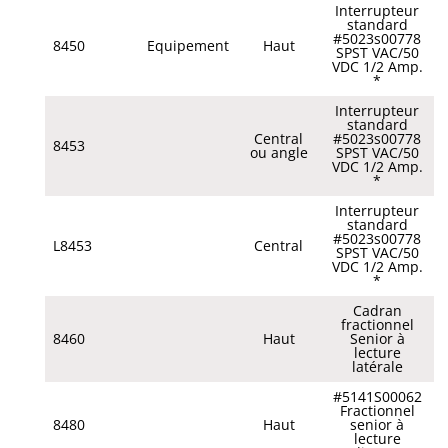
Interrupteur
standard
#5023s00778
8450
Equipement
Haut
SPST VAC/50
VDC 1/2 Amp.
*
Interrupteur
standard
Central
#5023s00778
8453
ou angle
SPST VAC/50
VDC 1/2 Amp.
*
Interrupteur
standard
#5023s00778
L8453
Central
SPST VAC/50
VDC 1/2 Amp.
*
Cadran
fractionnel
8460
Haut
Senior à
lecture
latérale
#5141S00062
Fractionnel
8480
Haut
senior à
lecture