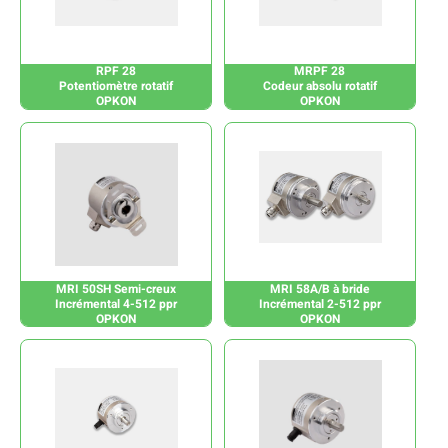
RPF 28
MRPF 28
Potentiomètre rotatif
Codeur absolu rotatif
OPKON
OPKON
MRI 50SH Semi-creux
MRI 58A/B à bride
Incrémental 4-512 ppr
Incrémental 2-512 ppr
OPKON
OPKON