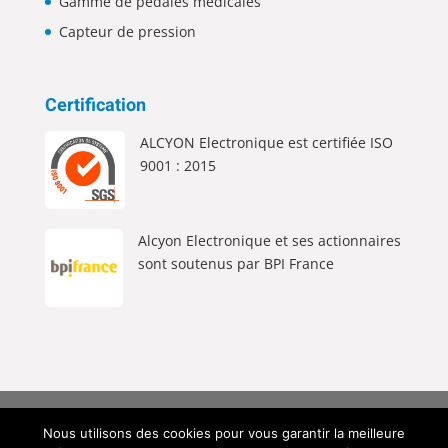
Gamme de pédales médicales
Capteur de pression
Certification
ALCYON Electronique est certifiée ISO
9001 : 2015
Alcyon Electronique et ses actionnaires
sont soutenus par BPI France
Alcyon Electronique © 2026 Tous Droits Réservés |
Nous utilisons des cookies pour vous garantir la meilleure