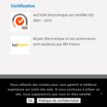
Certification
ALCYON Electronique est certifiée ISO
9001 : 2015
Alcyon Electronique et ses actionnaires
sont soutenus par BPI France
Alcyon Electronique © 2026 Tous Droits Réservés |
Nous utilisons des cookies pour vous garantir la meilleure
Mentions Légales
|
Politique de Confidentialité
|
expérience sur notre site web. Si vous continuez à utiliser ce
Création du site web
site, nous supposerons que vous en êtes satisfait.
Ok
Politique de confidentialité