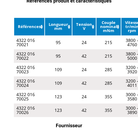
Références produit et caractéristiques
Couple
Vitess
Longueur
Tension
Références
nominal
tr/mi
mm
V
mNm
rpm
4322 016
3800 
95
24
215
70021
4760
4322 016
3800 
95
42
215
70022
5000
4322 016
3200 
109
24
285
70023
3920
4322 016
3200 
109
42
285
70024
4011
4322 016
3000 
123
24
355
70025
3580
4322 016
3000 
123
42
355
70026
3890
Fournisseur