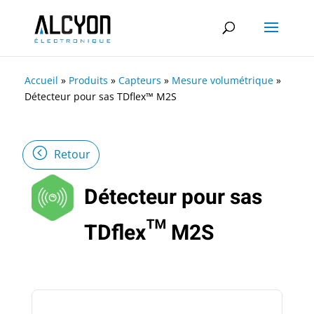
Accueil
»
Produits
»
Capteurs
»
Mesure volumétrique
»
Détecteur pour sas TDflex™ M2S
Retour
Détecteur pour sas
TDflex™ M2S