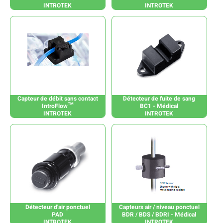
INTROTEK
INTROTEK
Capteur de débit sans contact
Détecteur de fuite de sang
IntroFlow™
BC1 - Médical
INTROTEK
INTROTEK
Détecteur d'air ponctuel
Capteurs air / niveau ponctuel
PAD
BDR / BDS / BDRI - Médical
INTROTEK
INTROTEK