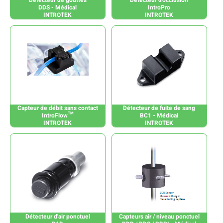
DDS - Médical
IntroPro
INTROTEK
INTROTEK
Capteur de débit sans contact
Détecteur de fuite de sang
IntroFlow™
BC1 - Médical
INTROTEK
INTROTEK
Détecteur d'air ponctuel
Capteurs air / niveau ponctuel