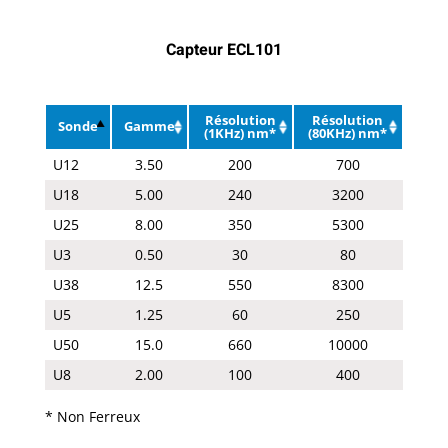
Capteur ECL101
Résolution
Résolution
Sonde
Gamme
(1KHz) nm*
(80KHz) nm*
U12
3.50
200
700
U18
5.00
240
3200
U25
8.00
350
5300
U3
0.50
30
80
U38
12.5
550
8300
U5
1.25
60
250
U50
15.0
660
10000
U8
2.00
100
400
* Non Ferreux