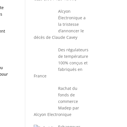
tte
Alcyon
es
Électronique a
la tristesse
d’annoncer le
ent
décès de Claude Cavey
a
Des régulateurs
de température
100% conçus et
au
fabriqués en
 pour
France
Rachat du
fonds de
commerce
Madep par
Alcyon Electronique
Echangeurs