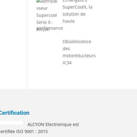
SuperCoolX, la
solution de
haute
performance
Obsolescence
des
motoréducteurs
IC34
Certification
ALCYON Electronique est
certifiée ISO 9001 : 2015