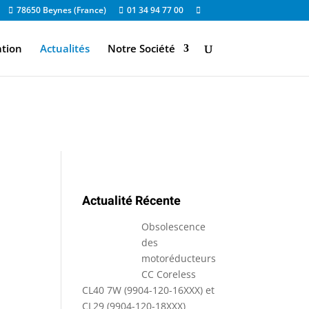
78650 Beynes (France)
01 34 94 77 00
ation
Actualités
Notre Société
Actualité Récente
Obsolescence
des
motoréducteurs
CC Coreless
CL40 7W (9904-120-16XXX) et
CL29 (9904-120-18XXX)