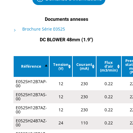
Documents annexes
Brochure Série E0525
DC BLOWER 48mm (1.9")
Pre
Flux
Tension
Courant
sta
Référence
d'air
(V)
(mA)
m
(m3/min)
(
E0525H12B7AP-
12
230
0.22
2
00
E0525H12B7AS-
12
230
0.22
2
00
E0525H12B7AZ-
12
230
0.22
2
00
E0525H24B7AZ-
24
110
0.22
2
00