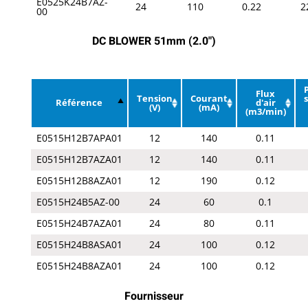
E0525K24B7AZ-
24
110
0.22
2
00
DC BLOWER 51mm (2.0")
Flux
Tension
Courant
Référence
d'air
(V)
(mA)
(m3/min)
E0515H12B7APA01
12
140
0.11
E0515H12B7AZA01
12
140
0.11
E0515H12B8AZA01
12
190
0.12
E0515H24B5AZ-00
24
60
0.1
E0515H24B7AZA01
24
80
0.11
E0515H24B8ASA01
24
100
0.12
E0515H24B8AZA01
24
100
0.12
Fournisseur