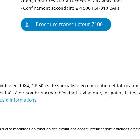
• Conçu pour résister aux chocs et aux vibrations
• Confinement secondaire ≥ 4 500 PSI (310 BAR)
Brochure transducteur 7100
ondée en 1984, GP:50 est le spécialiste en conception et fabricati
estinés à de nombreux marchés dont l’avionique, le spatial, le test a
lus d'informations
d'être modifiées en fonction des évolutions constructeur et sont affichées à titre 