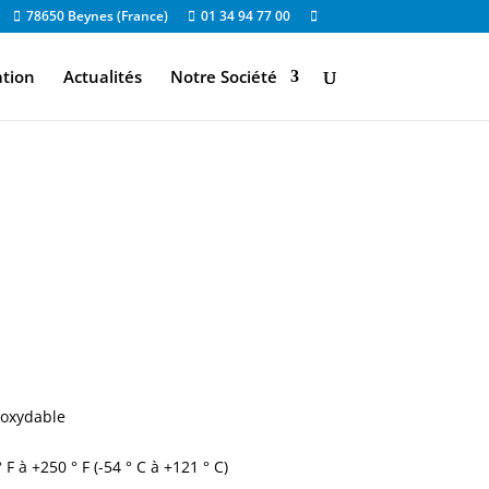
78650 Beynes (France)
01 34 94 77 00
ation
Actualités
Notre Société
noxydable
 à +250 ° F (-54 ° C à +121 ° C)