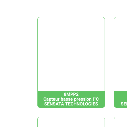
8MPP2
Capteur basse pression I²C
SENSATA TECHNOLOGIES
SE