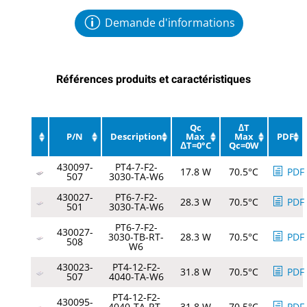
Demande d'informations
Références produits et caractéristiques
Qc
∆T
P/N
Description
Max
Max
PDF
ΔT=0°C
Qc=0W
430097-
PT4-7-F2-
17.8 W
70.5°C
PDF
507
3030-TA-W6
430027-
PT6-7-F2-
28.3 W
70.5°C
PDF
501
3030-TA-W6
PT6-7-F2-
430027-
3030-TB-RT-
28.3 W
70.5°C
PDF
508
W6
430023-
PT4-12-F2-
31.8 W
70.5°C
PDF
507
4040-TA-W6
PT4-12-F2-
430095-
4040-TA-RT-
31.8 W
70.5°C
PDF