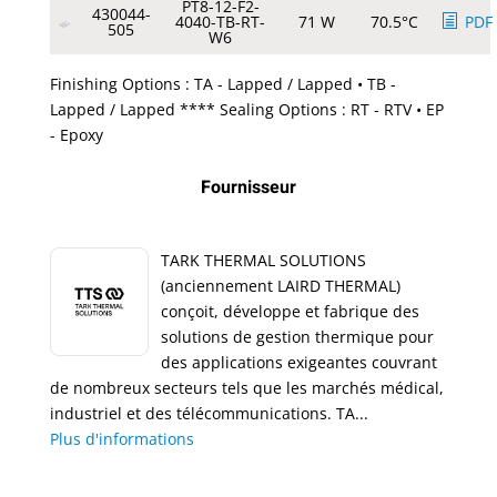
PT8-12-F2-
430044-
4040-TB-RT-
71 W
70.5°C
PDF
505
W6
Finishing Options : TA - Lapped / Lapped • TB -
Lapped / Lapped **** Sealing Options : RT - RTV • EP
- Epoxy
Fournisseur
TARK THERMAL SOLUTIONS
(anciennement LAIRD THERMAL)
conçoit, développe et fabrique des
solutions de gestion thermique pour
des applications exigeantes couvrant
de nombreux secteurs tels que les marchés médical,
industriel et des télécommunications. TA...
Plus d'informations