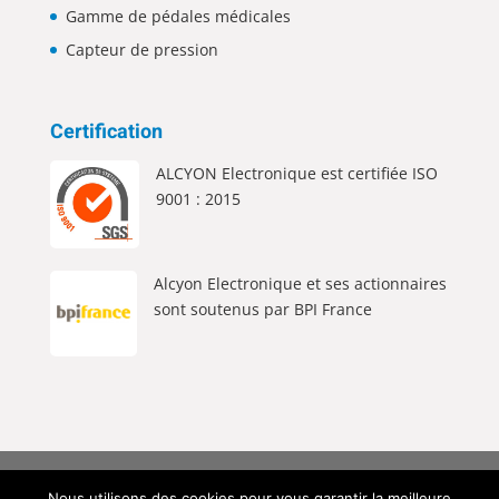
Gamme de pédales médicales
Capteur de pression
Certification
ALCYON Electronique est certifiée ISO
9001 : 2015
Alcyon Electronique et ses actionnaires
sont soutenus par BPI France
Alcyon Electronique © 2026 Tous Droits Réservés |
Nous utilisons des cookies pour vous garantir la meilleure