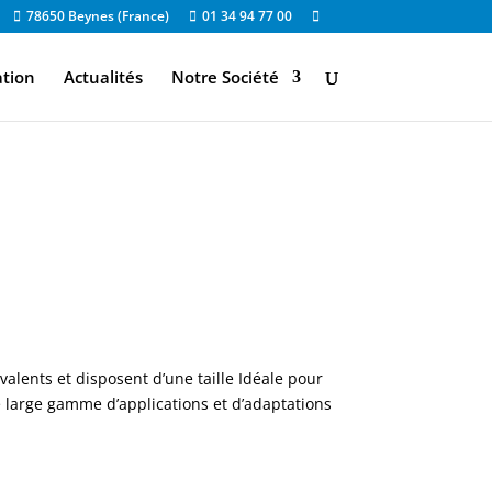
78650 Beynes (France)
01 34 94 77 00
ation
Actualités
Notre Société
alents et disposent d’une taille Idéale pour
e large gamme d’applications et d’adaptations