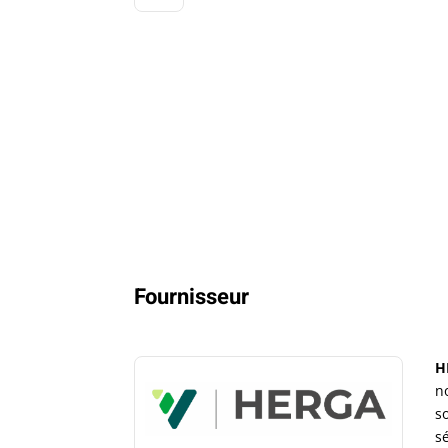
Fournisseur
H
n
s
sé