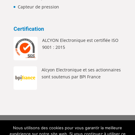
Capteur de pression
Certification
ALCYON Electronique est certifiée ISO
9001 : 2015
Alcyon Electronique et ses actionnaires
sont soutenus par BPI France
Alcyon Electronique © 2026 Tous Droits Réservés |
Nous utilisons des cookies pour vous garantir la meilleure
Mentions Légales
|
Politique de Confidentialité
|
expérience sur notre site web. Si vous continuez à utiliser ce