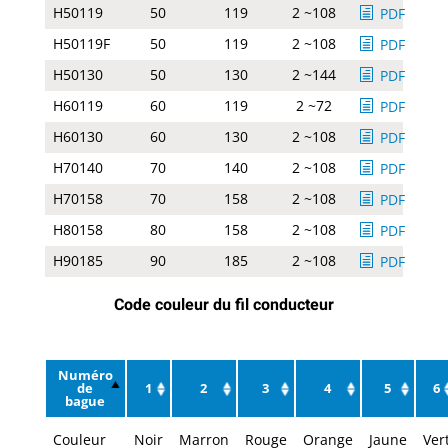
H50119
50
119
2 ~108
PDF
H50119F
50
119
2 ~108
PDF
H50130
50
130
2 ~144
PDF
H60119
60
119
2 ~72
PDF
H60130
60
130
2 ~108
PDF
H70140
70
140
2 ~108
PDF
H70158
70
158
2 ~108
PDF
H80158
80
158
2 ~108
PDF
H90185
90
185
2 ~108
PDF
Code couleur du fil conducteur
Numéro
de
1
2
3
4
5
6
bague
Couleur
Noir
Marron
Rouge
Orange
Jaune
Ver