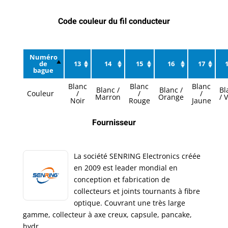
Code couleur du fil conducteur
Numéro
de
13
14
15
16
17
bague
Blanc
Blanc
Blanc
Blanc /
Blanc /
Bl
Couleur
/
/
/
Marron
Orange
/ 
Noir
Rouge
Jaune
Fournisseur
La société SENRING Electronics créée
en 2009 est leader mondial en
conception et fabrication de
collecteurs et joints tournants à fibre
optique. Couvrant une très large
gamme, collecteur à axe creux, capsule, pancake,
hydr...