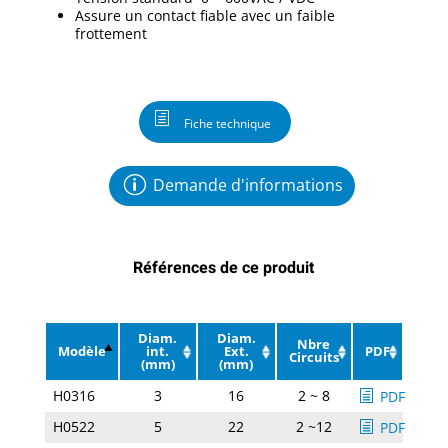
Assure un contact fiable avec un faible
frottement
Fiche technique
Demande d'informations
Références de ce produit
Diam.
Diam.
Nbre
Modèle
int.
Ext.
PDF
Circuits
(mm)
(mm)
H0316
3
16
2 ~ 8
PDF
H0522
5
22
2 ~12
PDF