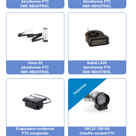
Aérotherme PTC
Aérotherme PTC
DBK INDUSTRIEL
DBK INDUSTRIEL
Cirrus 25
Radial LA09
Aérotherme PTC
Aérotherme PTC
DBK INDUSTRIEL
DBK INDUSTRIEL
Evaporateur condensat
DN125 | DN160
PTC encapsulés
Chauffe-conduit PTC