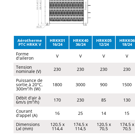
Aérotherme
HRKK01
HRKK40
HRKK05
HRKK06
PTC HRKK V
16/24
36/24
12/24
18/24
Forme
V
V
V
V
d'aileron
Tension
230
230
230
230
nominale (V)
Puissance de
sortie à 20°C,
1800
3000
900
1500
300m³/h (W)
Débit d'air à
170
230
85
130
6m/s (m³/h)
Courant
16
25
14
15
d'appel (A)
Dimensions
120,5 x
174,5 x
120,5 x
174,5 x
Lxl (mm)
114,4
114,5
70,5
70,5