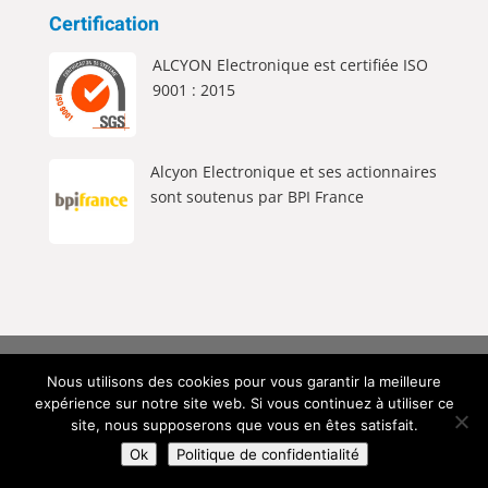
Certification
ALCYON Electronique est certifiée ISO
9001 : 2015
Alcyon Electronique et ses actionnaires
sont soutenus par BPI France
Alcyon Electronique © 2026 Tous Droits Réservés |
Nous utilisons des cookies pour vous garantir la meilleure
Mentions Légales
|
Politique de Confidentialité
|
expérience sur notre site web. Si vous continuez à utiliser ce
Création du site web
site, nous supposerons que vous en êtes satisfait.
Ok
Politique de confidentialité