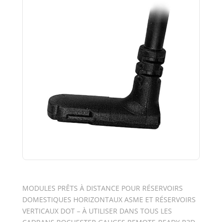
MODULES PRÊTS À DISTANCE POUR RÉSERVOIRS
DOMESTIQUES HORIZONTAUX ASME ET RÉSERVOIRS
VERTIC
AUX DOT – À UTILISER DANS TOUS LES