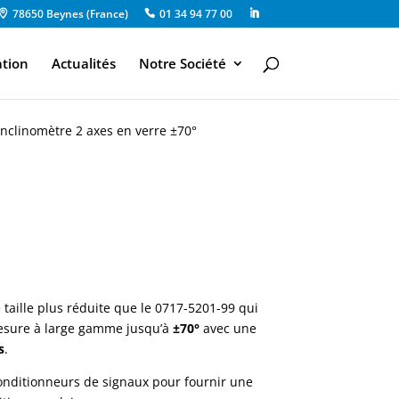
78650 Beynes (France)
01 34 94 77 00
ation
Actualités
Notre Société
nclinomètre 2 axes en verre ±70°
 taille plus réduite que le 0717-5201-99 qui
mesure à large gamme jusqu’à
±70°
avec une
s
.
conditionneurs de signaux pour fournir une