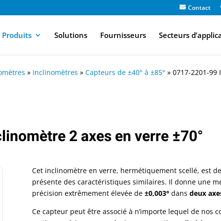
Contact
Produits
Solutions
Fournisseurs
Secteurs d’applic
nomètres
»
Inclinomètres
»
Capteurs de ±40° à ±85°
»
0717-2201-99 I
linomètre 2 axes en verre ±70°
Cet inclinomètre en verre, hermétiquement scellé, est de
présente des caractéristiques similaires. Il donne une 
précision extrêmement élevée de
±0,003°
dans
deux axe
Ce capteur peut être associé à n’importe lequel de nos 