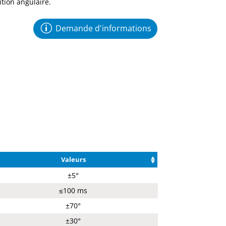
tion angulaire.
Demande d'informations
Valeurs
±5°
≤100 ms
±70°
±30°