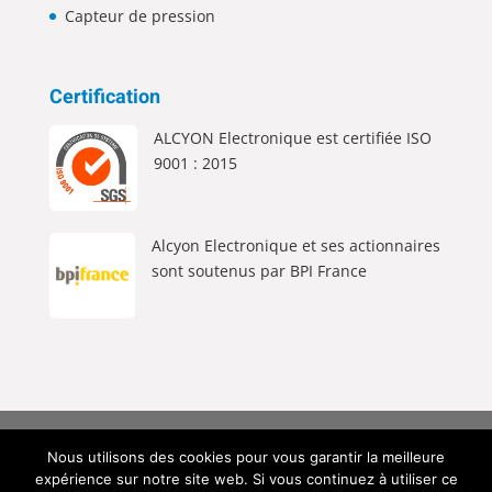
Capteur de pression
Certification
ALCYON Electronique est certifiée ISO
9001 : 2015
Alcyon Electronique et ses actionnaires
sont soutenus par BPI France
Alcyon Electronique © 2026 Tous Droits Réservés |
Nous utilisons des cookies pour vous garantir la meilleure
Mentions Légales
|
Politique de Confidentialité
|
expérience sur notre site web. Si vous continuez à utiliser ce