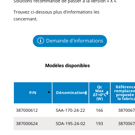
Solutions recommande de passer à la version « X ».
Trouvez ci-dessous plus d’informations les
concernant.
Demande d'informations
Modèles disponibles
Qc
Référenc
Max
remplace
P/N
Dénomination
ΔT=0°C
proposée
(W)
le fabric
387000612
SAA-170-24-22
166
3870067
387000624
SDA-195-24-02
193
3870067