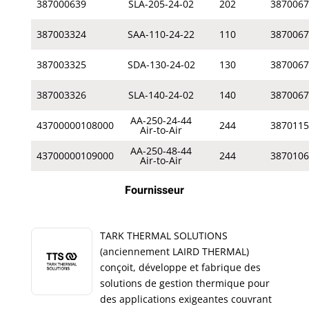
387000639
SLA-205-24-02
202
3870067
387003324
SAA-110-24-22
110
3870067
387003325
SDA-130-24-02
130
3870067
387003326
SLA-140-24-02
140
3870067
AA-250-24-44
43700000108000
244
3870115
Air-to-Air
AA-250-48-44
43700000109000
244
3870106
Air-to-Air
Fournisseur
TARK THERMAL SOLUTIONS
(anciennement LAIRD THERMAL)
conçoit, développe et fabrique des
solutions de gestion thermique pour
des applications exigeantes couvrant