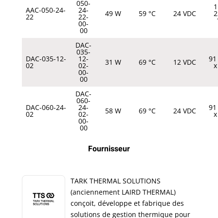
050-
1
AAC-050-24-
24-
49 W
59 °C
24 VDC
2
22
22-
00-
00
DAC-
035-
DAC-035-12-
12-
91
31 W
69 °C
12 VDC
02
02-
x
00-
00
DAC-
060-
DAC-060-24-
24-
91
58 W
69 °C
24 VDC
02
02-
x
00-
00
Fournisseur
TARK THERMAL SOLUTIONS
(anciennement LAIRD THERMAL)
conçoit, développe et fabrique des
solutions de gestion thermique pour