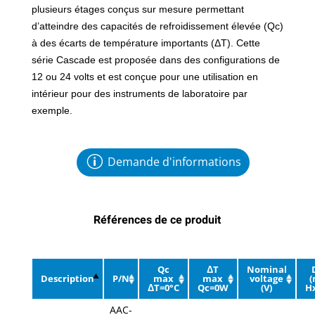
plusieurs étages conçus sur mesure permettant
d’atteindre des capacités de refroidissement élevée (Qc)
à des écarts de température importants (ΔT). Cette
série Cascade est proposée dans des configurations de
12 ou 24 volts et est conçue pour une utilisation en
intérieur pour des instruments de laboratoire par
exemple.
Demande d'informations
Références de ce produit
Qc
ΔT
Nominal
Description
P/N
max
max
voltage
ΔT=0°C
Qc=0W
(V)
H
AAC-